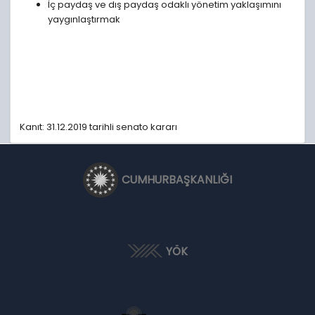
İç paydaş ve dış paydaş odaklı yönetim yaklaşımını
yaygınlaştırmak
Kanıt: 31.12.2019 tarihli senato kararı
CUMHURBAŞKANLIĞI
YÖK