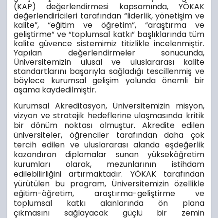
(KAP) değerlendirmesi kapsamında, YÖKAK
değerlendiricileri tarafından “liderlik, yönetişim ve
kalite”, “eğitim ve öğretim”, “araştırma ve
geliştirme” ve “toplumsal katkı” başlıklarında tüm
kalite güvence sistemimiz titizlikle incelenmiştir.
Yapılan değerlendirmeler sonucunda,
Üniversitemizin ulusal ve uluslararası kalite
standartlarını başarıyla
sa
ğladığı tescillenmiş ve
böylece kurumsal gelişim yolunda önemli bir
aşama kaydedilmiştir.
Kurumsal Akreditasyon, Üniversitemizin misyon,
vizyon ve stratejik hedeflerine ulaşmasında kritik
bir dönüm noktası olmuştur. Akredite edilen
üniversiteler, öğrenciler tarafından daha çok
tercih edilen ve uluslararası alanda eşdeğerlik
kazandıran diplomalar sunan yükseköğretim
kurumları olarak, mezunlarının istihdam
edilebilirliğini artırmaktadır. YÖKAK tarafından
yürütülen bu program, Üniversitemizin özellikle
eğitim-öğretim, araştırma-geliştirme ve
toplumsal katkı alanlarında ön plana
çıkmasını
sa
ğlayacak güçlü bir zemin